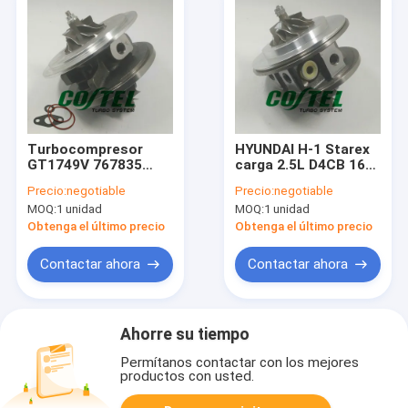
de los vehículos de la
categoría B.
Turbocompresor
HYUNDAI H-1 Starex
GT1749V 767835
carga 2.5L D4CB 16V
755373 860129
VGT Euro4 turbo
Precio:
negotiable
Precio:
negotiable
755042 Cartucho
núcleo BV43 28200-
MOQ:
1 unidad
MOQ:
1 unidad
Core CHRA para Opel
4A480 53039880127
Vectra C Cartucho
53039700145
Obtenga el último precio
Obtenga el último precio
para Opel Zafira B 1.9
Contactar ahora
Contactar ahora
Ahorre su tiempo
Permítanos contactar con los mejores
productos con usted.