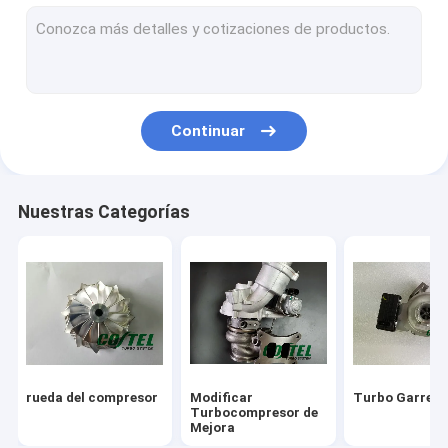
Cargadores Turbo Holset
Turbocompresores IHI
Turbocompresor MHI
Continuar
Cargadores Turbo Toyota
Equipo de reparación de turbocompresores
Nuestras Categorías
Rueda del eje de la turbina
Vivienda del compresor de Turbo
Soporte del cojinete del turbocompresor
Actuador del cargador turbo
rueda del compresor
Modificar
Turbo Garrett
Anillo de boquilla del turbocompresor
Turbocompresor de
Mejora