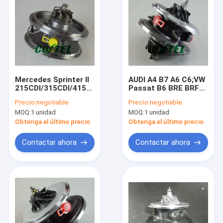
Mercedes Sprinter II
AUDI A4 B7 A6 C6;VW
215CDI/315CDI/415CKI/515CDI
Passat B6 BRE BRF
motor OM646
BVG BVF 2.0L TDI
Precio:
negotiable
Precio:
negotiable
DE22LA GT1749V
GT1749V 758219
MOQ:
1 unidad
MOQ:
1 unidad
759688 A6460900480
758219-0003
con núcleo de turbo
03G145702F Núcleo
Obtenga el último precio
Obtenga el último precio
Chra
de turbocompresor
Contactar ahora
Contactar ahora
Hogar
Productos
Sobre nosotros