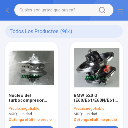
Todos Los Productos
(984)
Núcleo del
BMW 520 d
turbocompresor
(E60/E61/E60N/E61N)
NISSAN Almera
X3 2.0 d (E83 / E83N)
Precio:
negotiable
Precio:
negotiable
Primera X-Trail T30
motor M47D20
MOQ:
1 unidad
MOQ:
1 unidad
Tino YD22 YD22ED
GT1752V 762965-
YD1 2.2L GT1849V
5020S 11657794022
Obtenga el último precio
Obtenga el último precio
727447 727447-