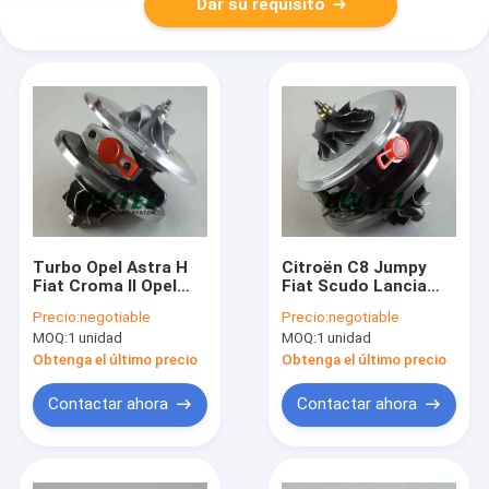
Dar su requisito
Turbo Opel Astra H
Citroën C8 Jumpy
Fiat Croma II Opel
Fiat Scudo Lancia
Signum Opel Vectra
Phedra Peugeot 807
Precio:
negotiable
Precio:
negotiable
C Opel Zafira B Saab
DW10UTED4
MOQ:
1 unidad
MOQ:
1 unidad
9-3 II GT1749V
GT1749V 764609
773720 766340
758021
Obtenga el último precio
Obtenga el último precio
755046 El nuevo Opel
Astra H fue lanzado
Contactar ahora
Contactar ahora
en diciembre de 2015