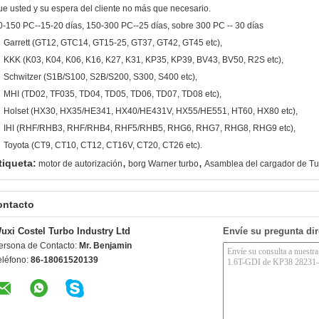
ue usted y su espera del cliente no más que necesario.
0-150 PC--15-20 días, 150-300 PC--25 días, sobre 300 PC -- 30 días
Garrett (GT12, GTC14, GT15-25, GT37, GT42, GT45 etc),
KKK (K03, K04, K06, K16, K27, K31, KP35, KP39, BV43, BV50, R2S etc),
Schwitzer (S1B/S100, S2B/S200, S300, S400 etc),
MHI (TD02, TF035, TD04, TD05, TD06, TD07, TD08 etc),
Holset (HX30, HX35/HE341, HX40/HE431V, HX55/HE551, HT60, HX80 etc),
IHI (RHF/RHB3, RHF/RHB4, RHF5/RHB5, RHG6, RHG7, RHG8, RHG9 etc),
Toyota (CT9, CT10, CT12, CT16V, CT20, CT26 etc).
,
,
tiqueta:
motor de autorización
borg Warner turbo
Asamblea del cargador de T
ontacto
uxi Costel Turbo Industry Ltd
Envíe su pregunta di
ersona de Contacto:
Mr. Benjamin
eléfono:
86-18061520139