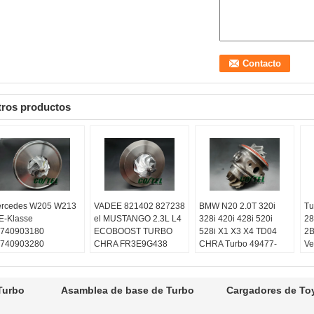
tros productos
rcedes W205 W213
VADEE 821402 827238
BMW N20 2.0T 320i
Tu
E-Klasse
el MUSTANGO 2.3L L4
328i 420i 428i 520i
28
740903180
ECOBOOST TURBO
528i X1 X3 X4 TD04
2B
740903280
CHRA FR3E9G438
CHRA Turbo 49477-
Ve
740903580
GB5E9G438
02020
Fo
740904380
Equilibrado:
Técnicas
Equilibrado:
Técnicas
53
uilibrado:
Técnicas
VSR de Turbo o
VSR de Turbo o
53
Turbo
Asamblea de base de Turbo
Cargadores de To
R de Turbo o
máquina del schenck
máquina del schenck
Eq
quina del schenck
Garantía:
Un año
Garantía:
Un año
VS