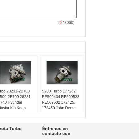
(
0
/ 3000)
rbo 28231-2B700
S200 Turbo 177262
500-2B700 28231-
RE509434 RE509533
740 Hyundai
RE509532 172425,
lostar Kia Koup
172450 John Deere
rte5 1.6L
Powertech diverso con
039980306
el motor 6068H
039700306
Equilibrado:
Técnicas
yota Turbo
Éntrenos en
uilibrado:
Técnicas
VSR de Turbo o
contacto con
R de Turbo o
máquina del schenck