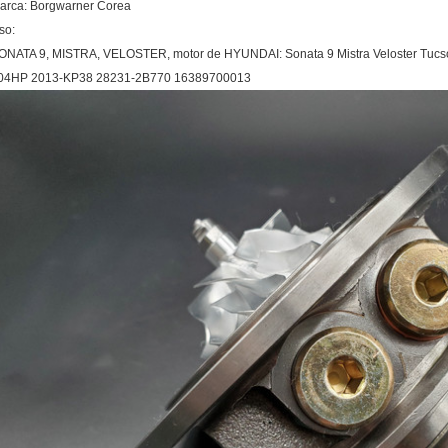
arca: Borgwarner Corea
so:
ONATA 9, MISTRA, VELOSTER, motor de HYUNDAI: Sonata 9 Mistra Veloster Tucs
04HP 2013-KP38 28231-2B770 16389700013