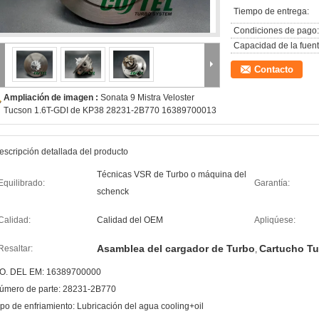
Tiempo de entrega:
Condiciones de pago:
Capacidad de la fuent
Contacto
Ampliación de imagen :
Sonata 9 Mistra Veloster
Tucson 1.6T-GDI de KP38 28231-2B770 16389700013
escripción detallada del producto
Técnicas VSR de Turbo o máquina del
Equilibrado:
Garantía:
schenck
Calidad:
Calidad del OEM
Apliqúese:
Asamblea del cargador de Turbo
Cartucho Tu
Resaltar:
,
O. DEL EM: 16389700000
úmero de parte: 28231-2B770
ipo de enfriamiento: Lubricación del agua cooling+oil