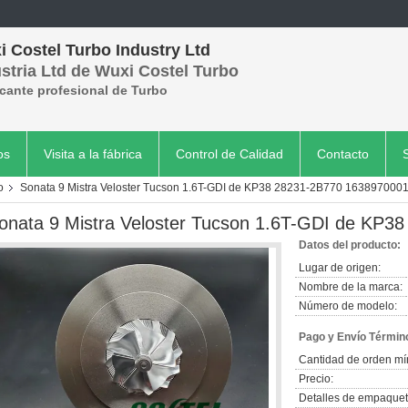
 Costel Turbo Industry Ltd
stria Ltd de Wuxi Costel Turbo
cante profesional de Turbo
os
Visita a la fábrica
Control de Calidad
Contacto
o
Sonata 9 Mistra Veloster Tucson 1.6T-GDI de KP38 28231-2B770 163897000
onata 9 Mistra Veloster Tucson 1.6T-GDI de KP
Datos del producto:
Lugar de origen:
Nombre de la marca:
Número de modelo:
Pago y Envío Términ
Cantidad de orden mí
Precio:
Detalles de empaquet