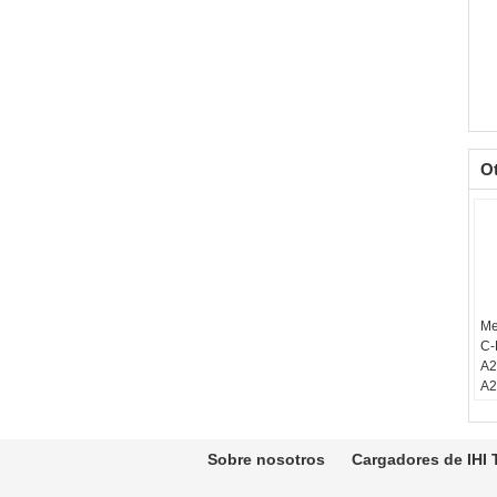
O
Me
C-
A2
A2
A2
A2
Eq
Sobre nosotros
Cargadores de IHI 
VS
má