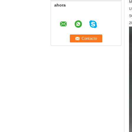
M
ahora
U
S
2