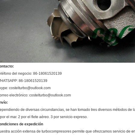
ontacto:
eléfono del negocio: 86-18061520139
HATSAPP: 86-18061520139
kype: costelturbo@outlook.com
orreo electrónico: costelturbo@outlook.com
nvío:
ependiendo de diversas circunstancias, se han tomado tres diversos métodos de l
 por el mar. 2 por el flete aéreo. 3 por servicio expreso.
ondiciones de expedición
uestra acción extensa de turbocompresores permite que ofrezcamos servicio de en