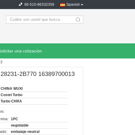
86-510-86332358
Spanish
search
Solicitar una cotización
13
38 28231-2B770 16389700013
CHINA WUXI
Costel Turbo
Turbo CHRA
os:
nima:
1PC
negotiable
ado:
embalaje neutral