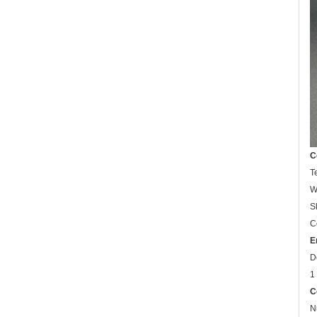
C
T
W
S
C
E
D
1
C
N