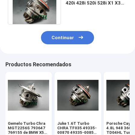
420i 428i 520i 528i X1 X3
X4 TD04 CHRA Turbo
49477-02020
Continuar
Productos Recomendados
Gemelo Turbo Chra
Juke 1.6T Turbo
Porsche Caye
MGT2256S 793647
CHRA TF035 49335-
4.8L 948 368k
769155 de BMW X5
00870 49335-00850
TD04HL Turb