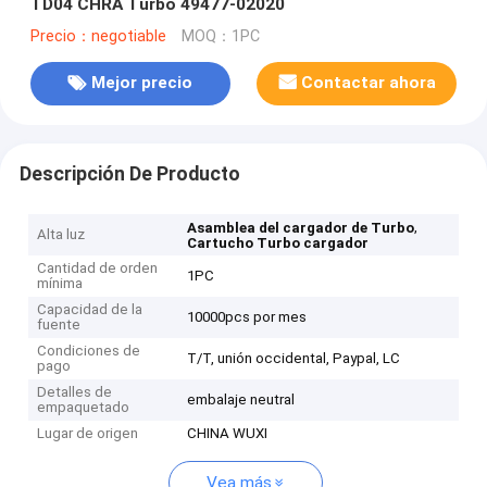
TD04 CHRA Turbo 49477-02020
Precio：negotiable
MOQ：1PC
Mejor precio
Contactar ahora
Descripción De Producto
,
Asamblea del cargador de Turbo
Alta luz
Cartucho Turbo cargador
Cantidad de orden
1PC
mínima
Capacidad de la
10000pcs por mes
fuente
Condiciones de
T/T, unión occidental, Paypal, LC
pago
Detalles de
embalaje neutral
empaquetado
Lugar de origen
CHINA WUXI
Vea más