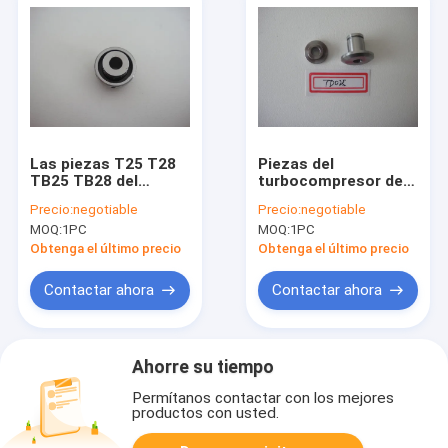
Las piezas T25 T28
Piezas del
TB25 TB28 del
turbocompresor de
turbocompresor
TD025 TD03, piezas
Precio:
negotiable
Precio:
negotiable
empujaron el
del motor autos
MOQ:
1PC
MOQ:
1PC
espaciador
Citroen Volvo
cuello/42CrMo
Peugeot
Obtenga el último precio
Obtenga el último precio
Contactar ahora
Contactar ahora
Ahorre su tiempo
Permítanos contactar con los mejores
productos con usted.