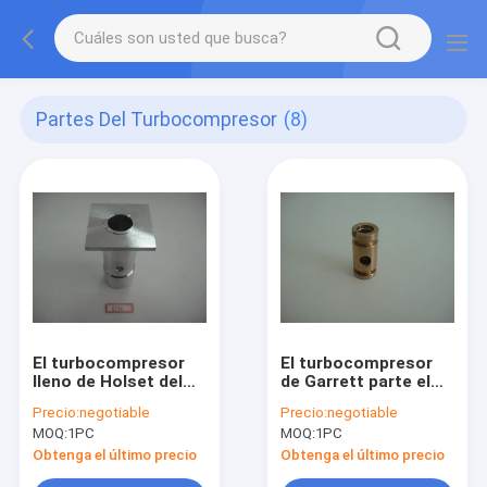
Partes Del Turbocompresor
(8)
El turbocompresor
El turbocompresor
lleno de Holset del
de Garrett parte el
equipo parte el
motor Turbo de la
Precio:
negotiable
Precio:
negotiable
cojinete liso ST50
reparación
MOQ:
1PC
MOQ:
1PC
VT50 T46 de Turbo
GT15/GT17/GT15-25
Obtenga el último precio
Obtenga el último precio