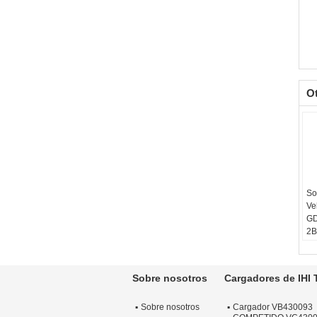
O
So
Ve
GD
2B
Eq
VS
má
Sobre nosotros
Cargadores de IHI 
Ga
Ca
Sobre nosotros
Cargador VB430093
O