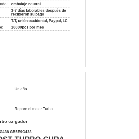
ado:
embalaje neutral
3-7 días laborables después de
recibieron su pago
T/T, unión occidental, Paypal, LC
e:
10000pcs por mes
Un año
Repare el motor Turbo
rbo cargador
9G438 GB5E9G438