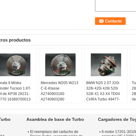
tros productos
nata 9 Mistra
Mercedes W205 W213
BMW N20 2.0T 320i
Tu
loster Tucson 1.6T-
C-E-Klasse
328i 420i 428i 520i
28
I de KP38 28231-
A2740903180
528i X1 X3 X4 TD04
2B
770 16389700013
A2740903280
CHRA Turbo 49477-
Ve
uilibrado:
Técnicas
A2740903580
02020
Fo
R de Turbo o
A2740904380
Equilibrado:
Técnicas
53
quina del schenck
Equilibrado:
Técnicas
VSR de Turbo o
53
Turbo
Asamblea de base de Turbo
Cargadores de To
rantía:
Un año
VSR de Turbo o
máquina del schenck
Eq
lidad:
Calidad del
máquina del schenck
Garantía:
Un año
VS
El reemplazo del cartucho de
6 motor 17201-3010
EM
Garantía:
Un año
Calidad:
Calidad del
má