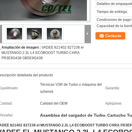
Detalles de empaquet
Tiempo de entrega:
Condiciones de pago:
Capacidad de la fuent
Contacto
Ampliación de imagen :
VADEE 821402 827238 el
MUSTANGO 2.3L L4 ECOBOOST TURBO CHRA
FR3E9G438 GB5E9G438
escripción detallada del producto
Técnicas VSR de Turbo o máquina del
Equilibrado:
Garantía:
schenck
Calidad:
Calidad del OEM
Apliqúese:
Asamblea del cargador de Turbo
Cartucho Tu
Resaltar:
,
ADEE 821402 827238 el MUSTANGO 2.3L L4 ECOBOOST TURBO CHRA FR3E