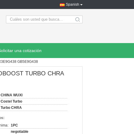
Spanish
search
Solicitar una cotización
FR3E9G438 GB5E9G438
ECOBOOST TURBO CHRA
CHINA WUXI
Costel Turbo
Turbo CHRA
os:
nima:
1PC
negotiable