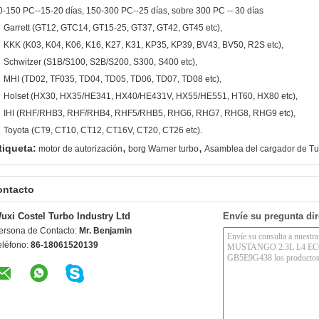
0-150 PC--15-20 días, 150-300 PC--25 días, sobre 300 PC -- 30 días
Garrett (GT12, GTC14, GT15-25, GT37, GT42, GT45 etc),
KKK (K03, K04, K06, K16, K27, K31, KP35, KP39, BV43, BV50, R2S etc),
Schwitzer (S1B/S100, S2B/S200, S300, S400 etc),
MHI (TD02, TF035, TD04, TD05, TD06, TD07, TD08 etc),
Holset (HX30, HX35/HE341, HX40/HE431V, HX55/HE551, HT60, HX80 etc),
IHI (RHF/RHB3, RHF/RHB4, RHF5/RHB5, RHG6, RHG7, RHG8, RHG9 etc),
Toyota (CT9, CT10, CT12, CT16V, CT20, CT26 etc).
,
,
tiqueta:
motor de autorización
borg Warner turbo
Asamblea del cargador de T
ontacto
uxi Costel Turbo Industry Ltd
Envíe su pregunta di
ersona de Contacto:
Mr. Benjamin
eléfono:
86-18061520139