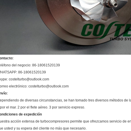
ontacto:
eléfono del negocio: 86-18061520139
HATSAPP: 86-18061520139
kype: costelturbo@outlook.com
orreo electrónico: costelturbo@outlook.com
nvío:
ependiendo de diversas circunstancias, se han tomado tres diversos métodos de l
 por el mar. 2 por el flete aéreo. 3 por servicio expreso.
ondiciones de expedición
uestra acción extensa de turbocompresores permite que ofrezcamos servicio de en
ue usted y su espera del cliente no más que necesario.