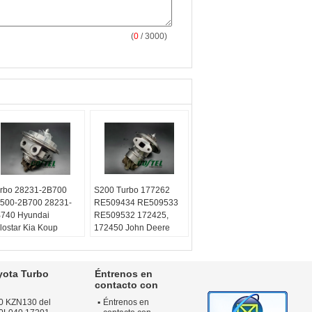
(
0
/ 3000)
rbo 28231-2B700
S200 Turbo 177262
500-2B700 28231-
RE509434 RE509533
740 Hyundai
RE509532 172425,
lostar Kia Koup
172450 John Deere
rte5 1.6L
Powertech diverso con
039980306
el motor 6068H
039700306
Equilibrado:
Técnicas
yota Turbo
Éntrenos en
uilibrado:
Técnicas
VSR de Turbo o
contacto con
R de Turbo o
máquina del schenck
0 KZN130 del
Éntrenos en
quina del schenck
Garantía:
Un año