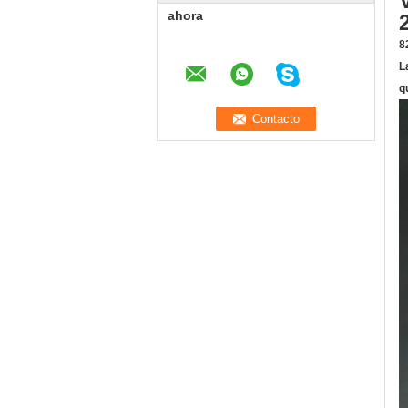
ahora
8
L
q