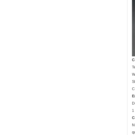
C
T
W
S
C
E
D
1
C
N
q