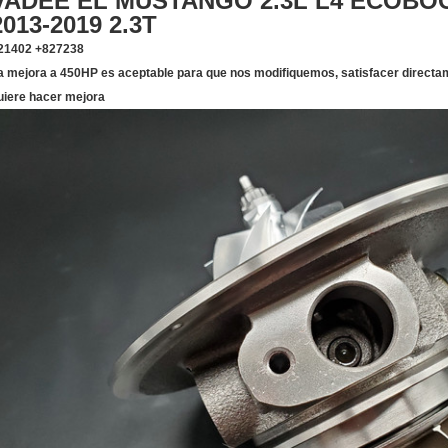
VADEE EL MUSTANGO 2.3L L4 ECOBO
2013-2019 2.3T
21402 +827238
a mejora a 450HP es aceptable para que nos modifiquemos, satisfacer directam
uiere hacer mejora