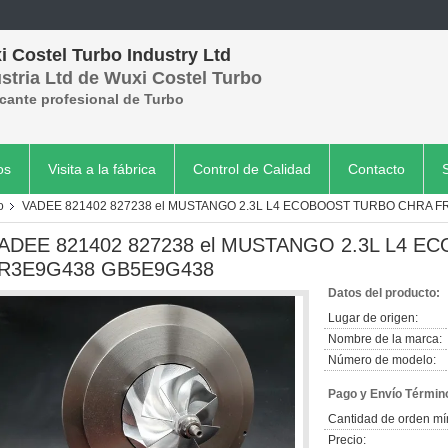
 Costel Turbo Industry Ltd
stria Ltd de Wuxi Costel Turbo
cante profesional de Turbo
os
Visita a la fábrica
Control de Calidad
Contacto
o
VADEE 821402 827238 el MUSTANGO 2.3L L4 ECOBOOST TURBO CHRA 
ADEE 821402 827238 el MUSTANGO 2.3L L4 
R3E9G438 GB5E9G438
Datos del producto:
Lugar de origen:
Nombre de la marca:
Número de modelo:
Pago y Envío Términ
Cantidad de orden mí
Precio: