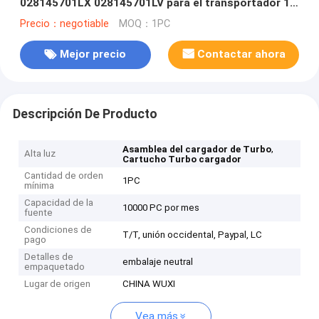
028145701LX 028145701LV para el transportador 1,9
TD de VW T4
Precio：negotiable
MOQ：1PC
Mejor precio
Contactar ahora
Descripción De Producto
,
Asamblea del cargador de Turbo
Alta luz
Cartucho Turbo cargador
Cantidad de orden
1PC
mínima
Capacidad de la
10000 PC por mes
fuente
Condiciones de
T/T, unión occidental, Paypal, LC
pago
Detalles de
embalaje neutral
empaquetado
Lugar de origen
CHINA WUXI
Vea más