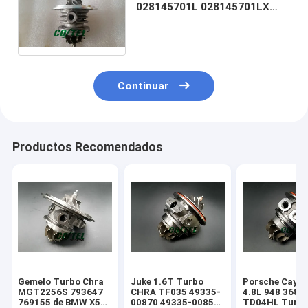
028145701L 028145701LX
028145701LV para el
transportador 1,9 TD de VW
T4
Continuar
Productos Recomendados
Gemelo Turbo Chra
Juke 1.6T Turbo
Porsche Caye
MGT2256S 793647
CHRA TF035 49335-
4.8L 948 368k
769155 de BMW X5
00870 49335-00850
TD04HL Turb