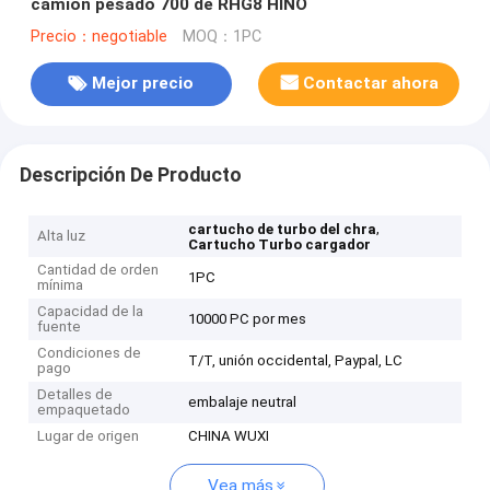
camión pesado 700 de RHG8 HINO
Precio：negotiable
MOQ：1PC
Mejor precio
Contactar ahora
Descripción De Producto
,
cartucho de turbo del chra
Alta luz
Cartucho Turbo cargador
Cantidad de orden
1PC
mínima
Capacidad de la
10000 PC por mes
fuente
Condiciones de
T/T, unión occidental, Paypal, LC
pago
Detalles de
embalaje neutral
empaquetado
Lugar de origen
CHINA WUXI
Vea más