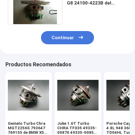
G8 24100-4223B del
camión pesado 700 de
RHG8 HINO
Continuar
Productos Recomendados
Gemelo Turbo Chra
Juke 1.6T Turbo
Porsche Caye
MGT2256S 793647
CHRA TF035 49335-
4.8L 948 368k
769155 de BMW X5
00870 49335-00850
TD04HL Turb