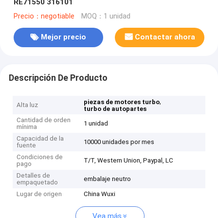
RE71550 316101
Precio：negotiable
MOQ：1 unidad
Mejor precio
Contactar ahora
Descripción De Producto
,
piezas de motores turbo
Alta luz
turbo de autopartes
Cantidad de orden
1 unidad
mínima
Capacidad de la
10000 unidades por mes
fuente
Condiciones de
T/T, Western Union, Paypal, LC
pago
Detalles de
embalaje neutro
empaquetado
Lugar de origen
China Wuxi
Vea más