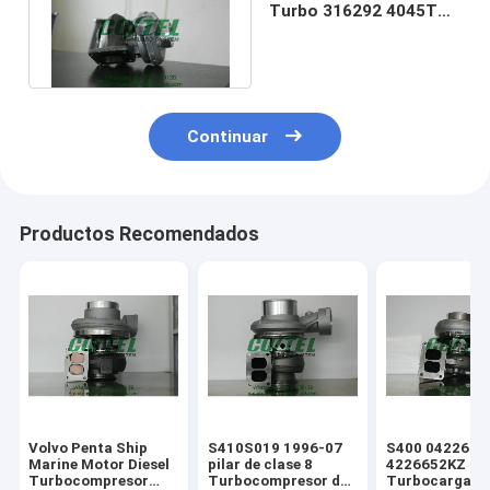
Turbo 316292 4045T
Motor RE71550 316101
Continuar
Productos Recomendados
Volvo Penta Ship
S410S019 1996-07
S400 0422665
Marine Motor Diesel
pilar de clase 8
4226652KZ KK
Turbocompresor
Turbocompresor de
Turbocargado