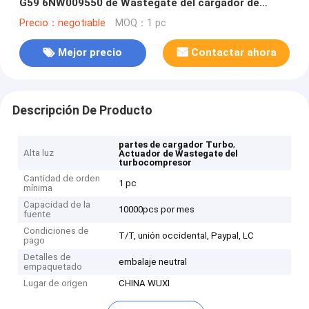
G59 6NW009550 de Wastegate del cargador de
Turbo
Precio：negotiable
MOQ：1 pc
Mejor precio
Contactar ahora
Descripción De Producto
,
partes de cargador Turbo
Alta luz
Actuador de Wastegate del
turbocompresor
Cantidad de orden
1 pc
mínima
Capacidad de la
10000pcs por mes
fuente
Condiciones de
T/T, unión occidental, Paypal, LC
pago
Detalles de
embalaje neutral
empaquetado
Lugar de origen
CHINA WUXI