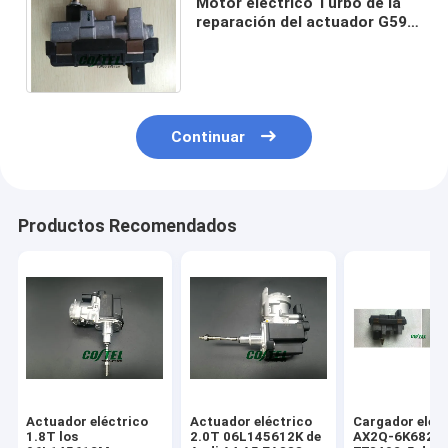
Motor eléctrico Turbo de la
reparación del actuador G59
6NW009550 de Wastegate del
cargador de Turbo
Continuar
Productos Recomendados
Actuador eléctrico
Actuador eléctrico
Cargador eléc
1.8T los
2.0T 06L145612K de
AX2Q-6K682-