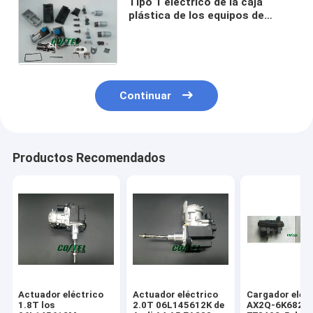
Tipo 1 eléctrico de la caja
plástica de los equipos de
reparación del actuador de
turbo del turbocompresor de
HELLA 2 3 4
Continuar
Productos Recomendados
Actuador eléctrico
Actuador eléctrico
Cargador eléc
1.8T los
2.0T 06L145612K de
AX2Q-6K682-