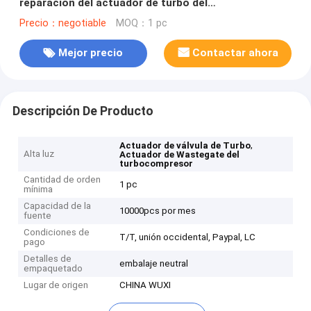
reparación del actuador de turbo del
turbocompresor de HELLA 2 3 4
Precio：negotiable
MOQ：1 pc
Mejor precio
Contactar ahora
Descripción De Producto
,
Actuador de válvula de Turbo
Alta luz
Actuador de Wastegate del
turbocompresor
Cantidad de orden
1 pc
mínima
Capacidad de la
10000pcs por mes
fuente
Condiciones de
T/T, unión occidental, Paypal, LC
pago
Detalles de
embalaje neutral
empaquetado
Lugar de origen
CHINA WUXI