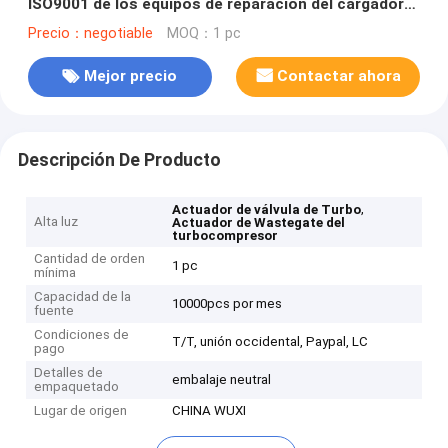
ISO9001 de los equipos de reparación del cargador
de Turbo del coche
Precio：negotiable
MOQ：1 pc
Mejor precio
Contactar ahora
Descripción De Producto
,
Actuador de válvula de Turbo
Alta luz
Actuador de Wastegate del
turbocompresor
Cantidad de orden
1 pc
mínima
Capacidad de la
10000pcs por mes
fuente
Condiciones de
T/T, unión occidental, Paypal, LC
pago
Detalles de
embalaje neutral
empaquetado
Lugar de origen
CHINA WUXI