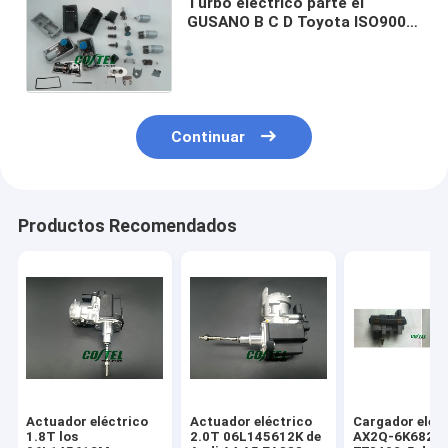
Turbo eléctrico parte el
GUSANO B C D Toyota ISO9001
de los equipos de reparación
del cargador de Turbo del
coche
Continuar
Productos Recomendados
Actuador eléctrico
Actuador eléctrico
Cargador eléc
1.8T los
2.0T 06L145612K de
AX2Q-6K682-