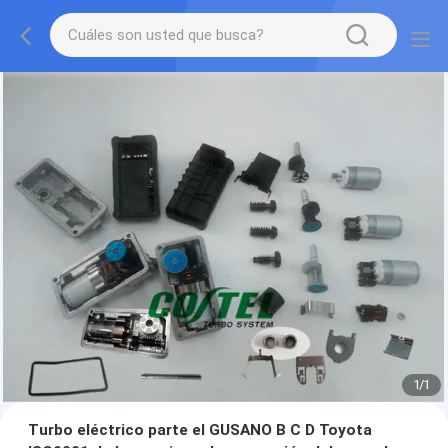
1
/
1
Turbo eléctrico parte el GUSANO B C D Toyota