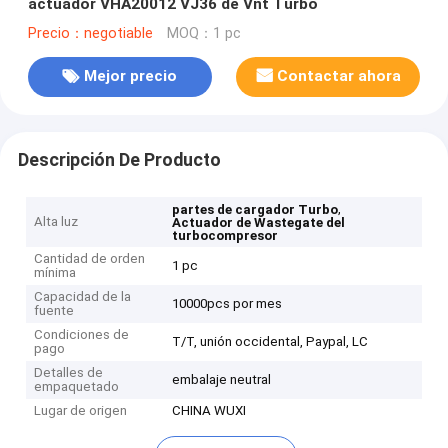
actuador VHA20012 VJ36 de Vnt Turbo
Precio：negotiable
MOQ：1 pc
Mejor precio
Contactar ahora
Descripción De Producto
,
partes de cargador Turbo
Alta luz
Actuador de Wastegate del
turbocompresor
Cantidad de orden
1 pc
mínima
Capacidad de la
10000pcs por mes
fuente
Condiciones de
T/T, unión occidental, Paypal, LC
pago
Detalles de
embalaje neutral
empaquetado
Lugar de origen
CHINA WUXI