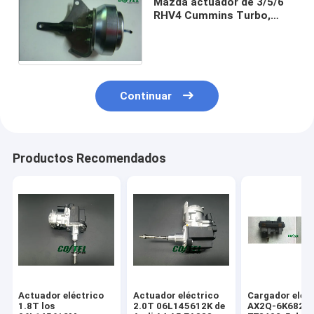
Mazda actuador de 3/5/6
RHV4 Cummins Turbo,
actuador VHA20012 VJ36
de Vnt Turbo
Continuar
Productos Recomendados
Actuador eléctrico
Actuador eléctrico
Cargador eléc
1.8T los
2.0T 06L145612K de
AX2Q-6K682-