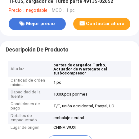
TF035, cargador de Turbo parte 49135-02652
Precio：negotiable
MOQ：1 pc
Mejor precio
Contactar ahora
Descripción De Producto
,
partes de cargador Turbo
Alta luz
Actuador de Wastegate del
turbocompresor
Cantidad de orden
1 pc
mínima
Capacidad de la
10000pcs por mes
fuente
Condiciones de
T/T, unión occidental, Paypal, LC
pago
Detalles de
embalaje neutral
empaquetado
Lugar de origen
CHINA WUXI