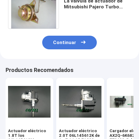
La válvula de actuador de
Mitsubishi Pajero Turbo
TF035, cargador de Turbo
parte 49135-02652
Continuar
Productos Recomendados
Actuador eléctrico
Actuador eléctrico
Cargador eléc
1.8T los
2.0T 06L145612K de
AX2Q-6K682-